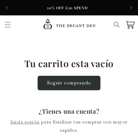
Ir
¡
directamente
10% OFF £50 SPEND
al contenido
Carrito
Tu carrito esta vacío
Seguir comprando
¿Tienes una cuenta?
Inicia sesión
para finalizar tus compras con mayor
rapidez.